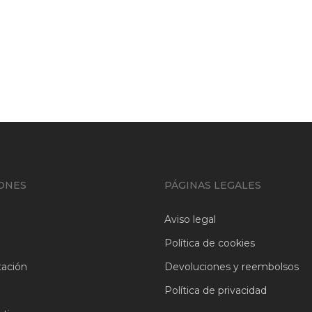
Dragold
Beneficios de la
sangre de drago
ONES
PÁGINAS LEGALES
Aviso legal
Política de cookies
ación
Devoluciones y reembolsos
a
Política de privacidad