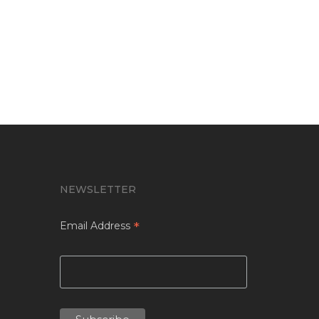
Principios activos
Sangre de dragón
NEWSLETTER
*
Email Address