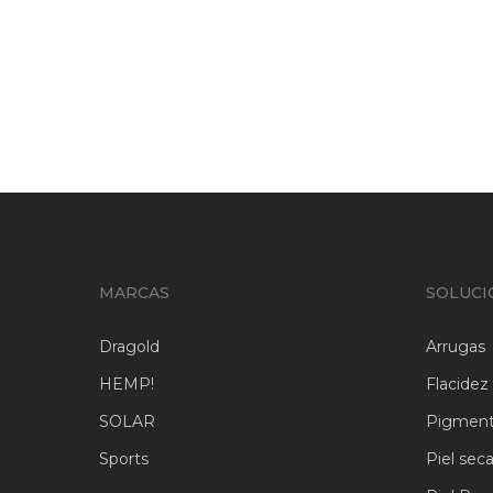
Dragold
¿Cómo reducir las bolsas de
los ojos y las ojeras?
MARCAS
SOLUCI
Dragold
Arrugas
HEMP!
Flacidez
SOLAR
Pigment
Sports
Piel sec