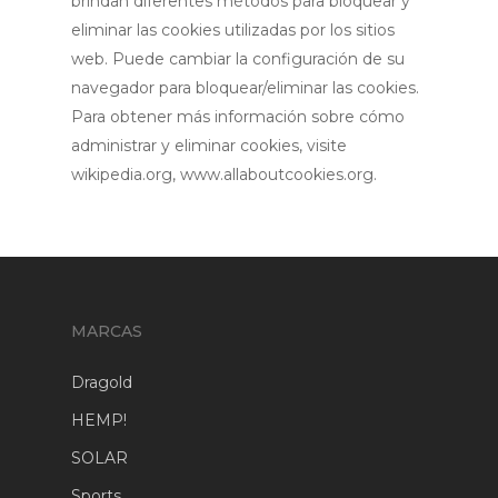
brindan diferentes métodos para bloquear y
eliminar las cookies utilizadas por los sitios
web. Puede cambiar la configuración de su
navegador para bloquear/eliminar las cookies.
Para obtener más información sobre cómo
administrar y eliminar cookies, visite
wikipedia.org, www.allaboutcookies.org.
MARCAS
Dragold
HEMP!
SOLAR
Sports